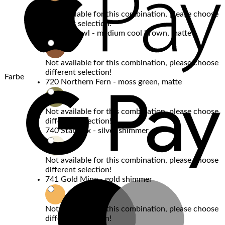
Not available for this combination, please choose
different selection!
713 Oh-Owl - medium cool brown, matte
Not available for this combination, please choose
different selection!
Farbe
720 Northern Fern - moss green, matte
G
P
Not available for this combination, please choose
different selection!
740 Star Box - silver shimmer
Not available for this combination, please choose
different selection!
741 Gold Mine - gold shimmer
M
Not available for this combination, please choose
different selection!