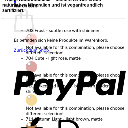
0
natürlichen Mineralien und ist veganfreundlich
Warenkorb
zertifiziert.
703 Frost - subtle rose with shimmer
Es befinden sich keine Produkte im Warenkorb.
Not available for this combination, please choose
Zurück zum Shop
different selection!
704 Cute - light rose, matte
P
Not available for this combination, please choose
different selection!
710 Naked and Happy - beige with golden
shimmer
Not available for this combination, please choose
different selection!
A
711 Autumn Light - light brown, matte
P