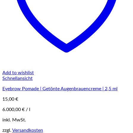
Add to wishlist
Schnellansicht
Eyebrow Pomade | Getönte Augenbrauencreme | 2,5 ml
15,00
€
6.000,00
€
/
l
Dieses
inkl. MwSt.
Produkt
zzgl.
Versandkosten
weist