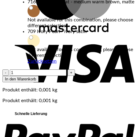
716 Fluffy Wombat - medium warm brown, matte
Not available for this combination, please choose
different selection!
709 Ivory Pearl - ivory satin
V
Not available for this combination, please choose
different selection!
Zurücksetzen
Uoga
Uoga
In den Warenkorb
-
Mineral
Produkt enthält: 0,001
kg
Eye
Produkt enthält: 0,001
kg
Shadows
Menge
P
Schnelle Lieferung