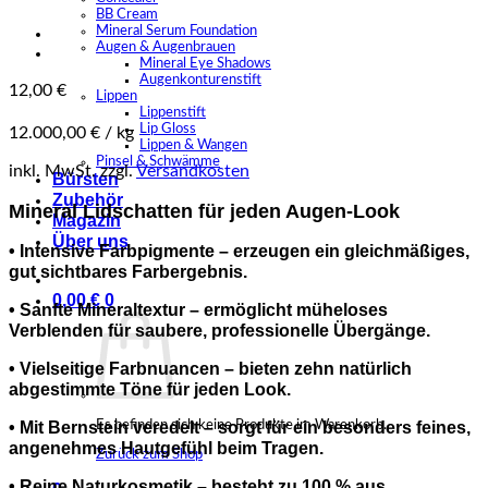
BB Cream
Mineral Serum Foundation
Augen & Augenbrauen
Mineral Eye Shadows
Augenkonturenstift
12,00
€
Lippen
Lippenstift
Lip Gloss
12.000,00
€
/
kg
Lippen & Wangen
Pinsel & Schwämme
inkl. MwSt.
zzgl.
Versandkosten
Bürsten
Zubehör
Mineral Lidschatten für jeden Augen-Look
Magazin
Über uns
• Intensive Farbpigmente – erzeugen ein gleichmäßiges,
gut sichtbares Farbergebnis.
0,00
€
0
• Sanfte Mineraltextur – ermöglicht müheloses
Verblenden für saubere, professionelle Übergänge.
• Vielseitige Farbnuancen – bieten zehn natürlich
abgestimmte Töne für jeden Look.
Es befinden sich keine Produkte im Warenkorb.
• Mit Bernstein veredelt – sorgt für ein besonders feines,
angenehmes Hautgefühl beim Tragen.
Zurück zum Shop
• Reine Naturkosmetik – besteht zu 100 % aus