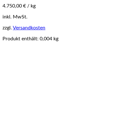
4.750,00
€
/
kg
Dieses
inkl. MwSt.
Produkt
zzgl.
Versandkosten
weist
mehrere
Produkt enthält: 0,004
kg
Varianten
auf.
Die
Optionen
können
auf
der
Produktseite
gewählt
werden