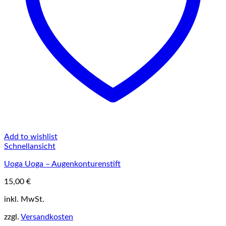
Add to wishlist
Schnellansicht
Uoga Uoga – Augenkonturenstift
15,00
€
Dieses
inkl. MwSt.
Produkt
weist
zzgl.
Versandkosten
mehrere