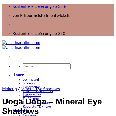
Zum
Kostenfreie Lieferung ab 35 €
Inhalt
von Friseurmeisterin entwickelt
springen
Kostenfreie Lieferung ab 35€
Suchen
nach:
Haare
Styling Gel
Shampoo
Conditioner
Makeup
/
Mineral Eye Shadows
Leave In Conditioner
Haarmasken
Uoga Uoga – Mineral Eye
Für Volumen
Für Kraft und Glanz
Reperatur & Pflege
Shadows
Make Up
Concealer