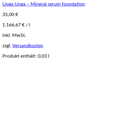
Uoga Uoga – Mineral serum foundation
35,00
€
1.166,67
€
/
l
Dieses
inkl. MwSt.
Produkt
zzgl.
Versandkosten
weist
mehrere
Produkt enthält: 0,03
l
Varianten
auf.
Die
Optionen
können
auf
der
Produktseite
gewählt
werden