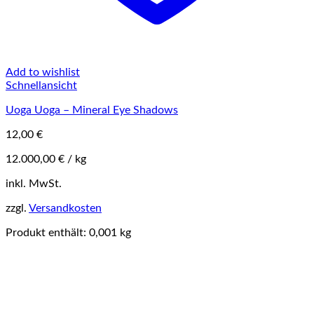
Add to wishlist
Schnellansicht
Uoga Uoga – Mineral Eye Shadows
12,00
€
12.000,00
€
/
kg
Dieses
inkl. MwSt.
Produkt
zzgl.
Versandkosten
weist
mehrere
Produkt enthält: 0,001
kg
Varianten
auf.
Die
Optionen
können
auf