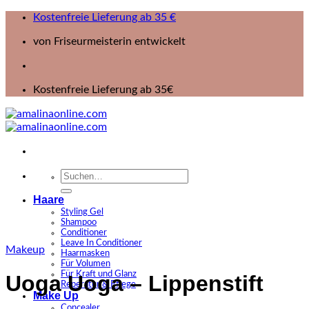
Zum
Kostenfreie Lieferung ab 35 €
Inhalt
von Friseurmeisterin entwickelt
springen
Kostenfreie Lieferung ab 35€
Suchen
nach:
Haare
Styling Gel
Shampoo
Conditioner
Leave In Conditioner
Makeup
Haarmasken
Für Volumen
Für Kraft und Glanz
Uoga Uoga – Lippenstift
Reperatur & Pflege
Make Up
Concealer