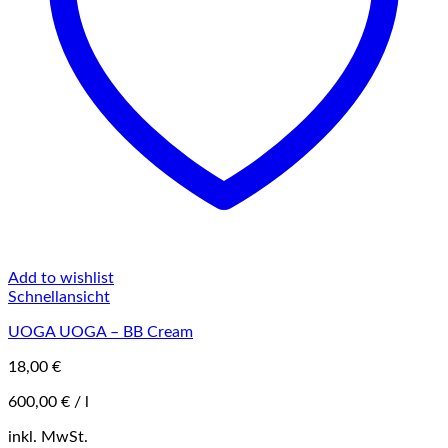
Add to wishlist
Schnellansicht
UOGA UOGA – BB Cream
18,00
€
600,00
€
/
l
Dieses
inkl. MwSt.