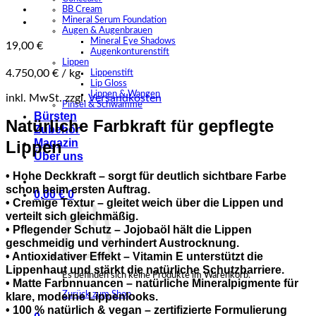
BB Cream
Mineral Serum Foundation
Augen & Augenbrauen
Mineral Eye Shadows
19,00
€
Augenkonturenstift
Lippen
4.750,00
€
/
kg
Lippenstift
Lip Gloss
Lippen & Wangen
inkl. MwSt.
zzgl.
Versandkosten
Pinsel & Schwämme
Bürsten
Natürliche Farbkraft für gepflegte
Zubehör
Magazin
Lippen
Über uns
• Hohe Deckkraft – sorgt für deutlich sichtbare Farbe
schon beim ersten Auftrag.
0,00
€
0
• Cremige Textur – gleitet weich über die Lippen und
verteilt sich gleichmäßig.
• Pflegender Schutz – Jojobaöl hält die Lippen
geschmeidig und verhindert Austrocknung.
• Antioxidativer Effekt – Vitamin E unterstützt die
Lippenhaut und stärkt die natürliche Schutzbarriere.
Es befinden sich keine Produkte im Warenkorb.
• Matte Farbnnuancen – natürliche Mineralpigmente für
Zurück zum Shop
klare, moderne Lippenlooks.
• 100 % natürlich & vegan – zertifizierte Formulierung