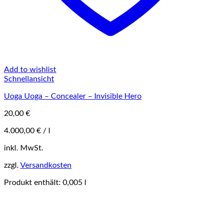
Add to wishlist
Schnellansicht
Uoga Uoga – Concealer – Invisible Hero
20,00
€
4.000,00
€
/
l
Dieses
inkl. MwSt.
Produkt
zzgl.
Versandkosten
weist
mehrere
Produkt enthält: 0,005
l
Varianten
auf.
Die
Optionen