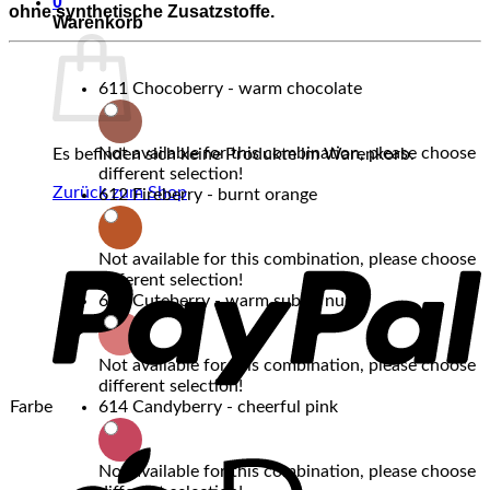
0
ohne synthetische Zusatzstoffe.
Warenkorb
611 Chocoberry - warm chocolate
Not available for this combination, please choose
Es befinden sich keine Produkte im Warenkorb.
different selection!
Zurück zum Shop
612 Fireberry - burnt orange
P
Not available for this combination, please choose
different selection!
613 Cuteberry - warm subtle nude
Not available for this combination, please choose
different selection!
Farbe
614 Candyberry - cheerful pink
A
P
Not available for this combination, please choose