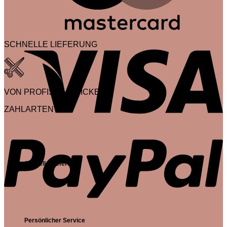
V
SCHNELLE LIEFERUNG
VON PROFIS ENTWICKELT
ZAHLARTEN
P
Schnelle Lieferung
Persönlicher Service