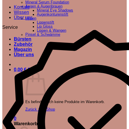
Mineral Serum Foundation
Augen & Augenbrauen
Kontakt
Mineral Eye Shadows
Wissen
Augenkonturenstift
Über uns
Lippen
Lippenstift
Lip Gloss
Service
Lippen & Wangen
Pinsel & Schwämme
Bürsten
Zubehör
Magazin
Über uns
0,00
€
0
Es befinden sich keine Produkte im Warenkorb.
Zurück zum Shop
0
Warenkorb