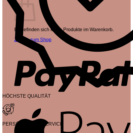
Es befinden sich keine Produkte im Warenkorb.
Zurück zum Shop
P
HÖCHSTE QUALITÄT
A
PERSÖNLICHER SERVICE