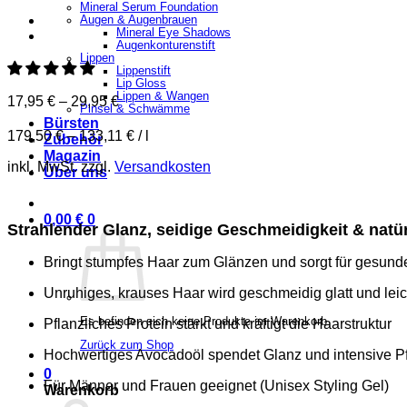
Mineral Serum Foundation
Augen & Augenbrauen
Mineral Eye Shadows
Augenkonturenstift
Lippen
Lippenstift
Lip Gloss
Lippen & Wangen
17,95
€
–
29,95
€
Pinsel & Schwämme
Bürsten
179,50
€
–
133,11
€
/
l
Zubehör
Magazin
inkl. MwSt.
zzgl.
Versandkosten
Über uns
0,00
€
0
Strahlender Glanz, seidige Geschmeidigkeit & natür
Bringt stumpfes Haar zum Glänzen und sorgt für gesun
Unruhiges, krauses Haar wird geschmeidig glatt und leic
Es befinden sich keine Produkte im Warenkorb.
Pflanzliches Protein stärkt und kräftigt die Haarstruktur
Zurück zum Shop
Hochwertiges Avocadoöl spendet Glanz und intensive P
0
Für Männer und Frauen geeignet (Unisex Styling Gel)
Warenkorb