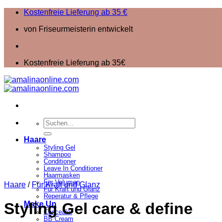
Zum
Kostenfreie Lieferung ab 35 €
Inhalt
von Friseurmeisterin entwickelt
springen
Kostenfreie Lieferung ab 35€
Suchen
nach:
Haare
Styling Gel
Shampoo
Conditioner
Leave In Conditioner
Haarmasken
Für Volumen
Haare
/
Für Kraft und Glanz
Für Kraft und Glanz
Reperatur & Pflege
Make Up
Styling Gel care & define
Concealer
BB Cream