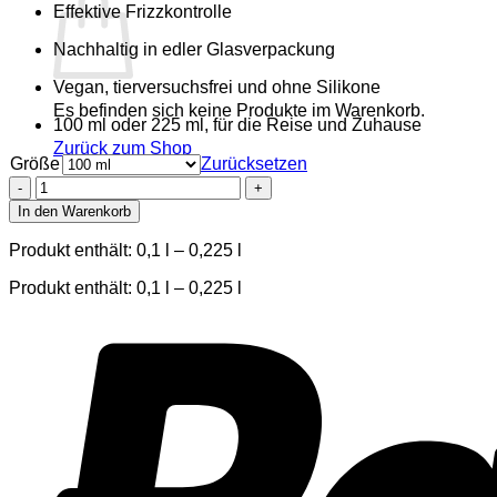
Effektive Frizzkontrolle
Nachhaltig in edler Glasverpackung
Vegan, tierversuchsfrei und ohne Silikone
Es befinden sich keine Produkte im Warenkorb.
100 ml oder 225 ml, für die Reise und Zuhause
Zurück zum Shop
Größe
Zurücksetzen
Styling
Gel
In den Warenkorb
care
&
Produkt enthält: 0,1
l
– 0,225
l
define
Menge
Produkt enthält: 0,1
l
– 0,225
l