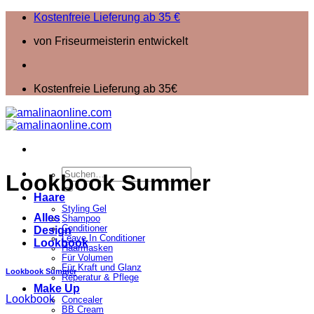
Zum
Kostenfreie Lieferung ab 35 €
Inhalt
von Friseurmeisterin entwickelt
springen
Kostenfreie Lieferung ab 35€
Suchen
Lookbook Summer
nach:
Haare
Styling Gel
Alles
Shampoo
Conditioner
Design
Leave In Conditioner
Lookbook
Haarmasken
Für Volumen
Für Kraft und Glanz
Lookbook Summer
Reperatur & Pflege
Make Up
Lookbook
Concealer
BB Cream