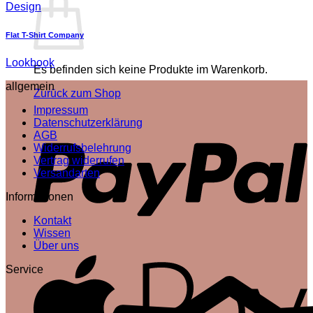
Design
Flat T-Shirt Company
Lookbook
Es befinden sich keine Produkte im Warenkorb.
allgemein
Zurück zum Shop
Impressum
P
Datenschutzerklärung
AGB
Widerrufsbelehrung
Vertrag widerrufen
Versandarten
Informationen
Kontakt
Wissen
Über uns
A
Service