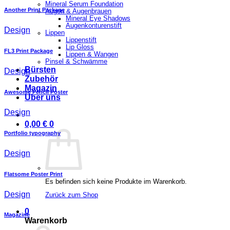
Mineral Serum Foundation
Another Print Package
Augen & Augenbrauen
Mineral Eye Shadows
Augenkonturenstift
Design
Lippen
Lippenstift
Lip Gloss
FL3 Print Package
Lippen & Wangen
Pinsel & Schwämme
Bürsten
Design
Zubehör
Magazin
Awesome Pencil Poster
Über uns
Design
0,00
€
0
Portfolio typography
Design
Flatsome Poster Print
Es befinden sich keine Produkte im Warenkorb.
Design
Zurück zum Shop
0
Magazine
Warenkorb