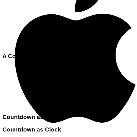
A Countdown Inside A Banner
Countdown as text
Countdown as Clock