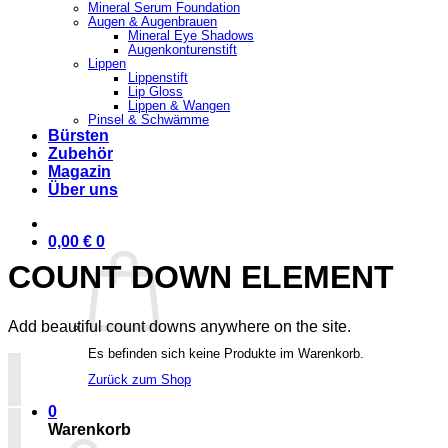
Mineral Serum Foundation
Augen & Augenbrauen
Mineral Eye Shadows
Augenkonturenstift
Lippen
Lippenstift
Lip Gloss
Lippen & Wangen
Pinsel & Schwämme
Bürsten
Zubehör
Magazin
Über uns
0,00
€
0
COUNT DOWN ELEMENT
Add beautiful count downs anywhere on the site.
Es befinden sich keine Produkte im Warenkorb.
Zurück zum Shop
0
Warenkorb