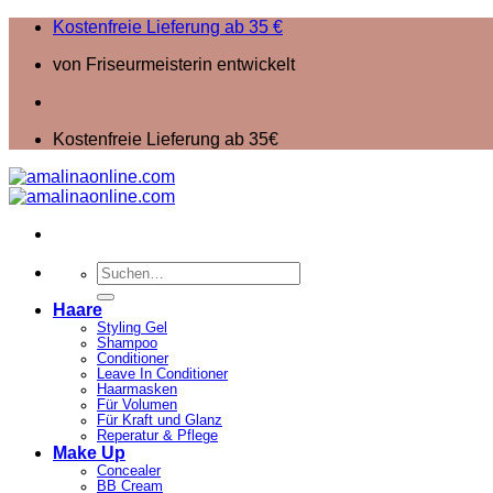
Zum
Kostenfreie Lieferung ab 35 €
Inhalt
von Friseurmeisterin entwickelt
springen
Kostenfreie Lieferung ab 35€
Suchen
nach:
Haare
Styling Gel
Shampoo
Conditioner
Leave In Conditioner
Haarmasken
Für Volumen
Für Kraft und Glanz
Reperatur & Pflege
Make Up
Concealer
BB Cream